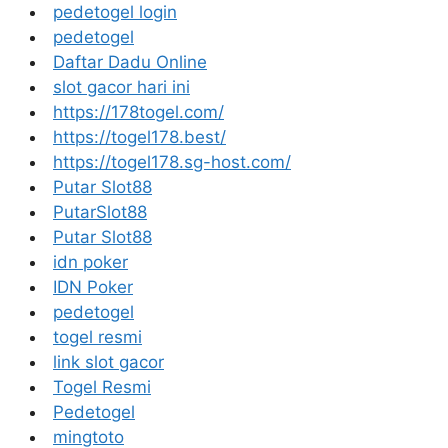
pedetogel login
pedetogel
Daftar Dadu Online
slot gacor hari ini
https://178togel.com/
https://togel178.best/
https://togel178.sg-host.com/
Putar Slot88
PutarSlot88
Putar Slot88
idn poker
IDN Poker
pedetogel
togel resmi
link slot gacor
Togel Resmi
Pedetogel
mingtoto