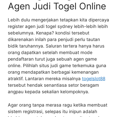
Agen Judi Togel Online
Lebih dulu mengerjakan tetapkan kita dipercaya
register agen judi togel sydney lebih-lebih lebih
sebelumnya. Kenapa? kondisi tersebut
dikarenakan inilah para penjudi perlu tautan
bidik taruhannya. Saluran tertera hanya harus
orang dapatkan setelah membuat mode
pendaftaran turut juga sebuah agen game
online. Pilihlah situs judi game terkemuka guna
orang mendapatkan berbagai kemenangan
atraktif. Lantaran mereka misalnya
togelslot88
tersebut hendak senantiasa setor beragam
angpau kepada sekalian kelompoknya.
Agar orang tanpa merasa ragu ketika membuat
sistem registrasi, selepas itu inipun adalah