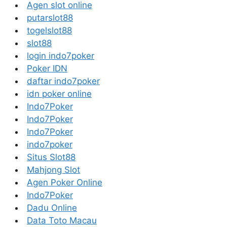
Agen slot online
putarslot88
togelslot88
slot88
login indo7poker
Poker IDN
daftar indo7poker
idn poker online
Indo7Poker
Indo7Poker
Indo7Poker
indo7poker
Situs Slot88
Mahjong Slot
Agen Poker Online
Indo7Poker
Dadu Online
Data Toto Macau