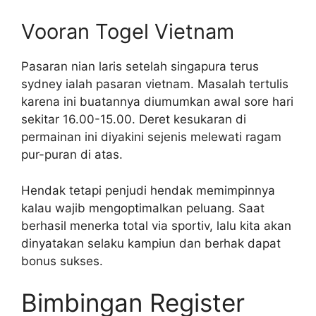
Vooran Togel Vietnam
Pasaran nian laris setelah singapura terus
sydney ialah pasaran vietnam. Masalah tertulis
karena ini buatannya diumumkan awal sore hari
sekitar 16.00-15.00. Deret kesukaran di
permainan ini diyakini sejenis melewati ragam
pur-puran di atas.
Hendak tetapi penjudi hendak memimpinnya
kalau wajib mengoptimalkan peluang. Saat
berhasil menerka total via sportiv, lalu kita akan
dinyatakan selaku kampiun dan berhak dapat
bonus sukses.
Bimbingan Register