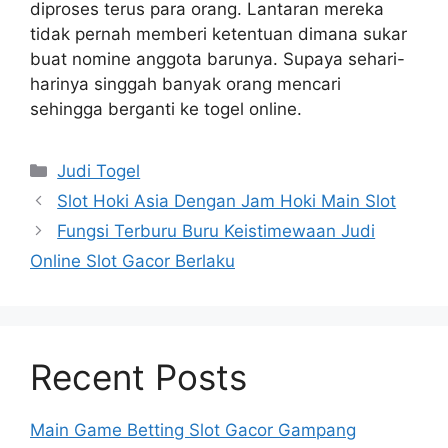
diproses terus para orang. Lantaran mereka
tidak pernah memberi ketentuan dimana sukar
buat nomine anggota barunya. Supaya sehari-
harinya singgah banyak orang mencari
sehingga berganti ke togel online.
Kategori
Judi Togel
Slot Hoki Asia Dengan Jam Hoki Main Slot
Fungsi Terburu Buru Keistimewaan Judi
Online Slot Gacor Berlaku
Recent Posts
Main Game Betting Slot Gacor Gampang