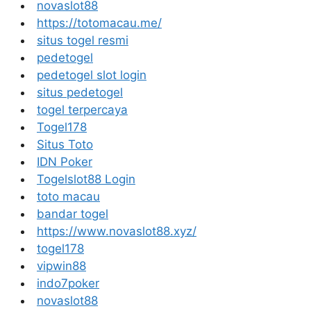
novaslot88
https://totomacau.me/
situs togel resmi
pedetogel
pedetogel slot login
situs pedetogel
togel terpercaya
Togel178
Situs Toto
IDN Poker
Togelslot88 Login
toto macau
bandar togel
https://www.novaslot88.xyz/
togel178
vipwin88
indo7poker
novaslot88