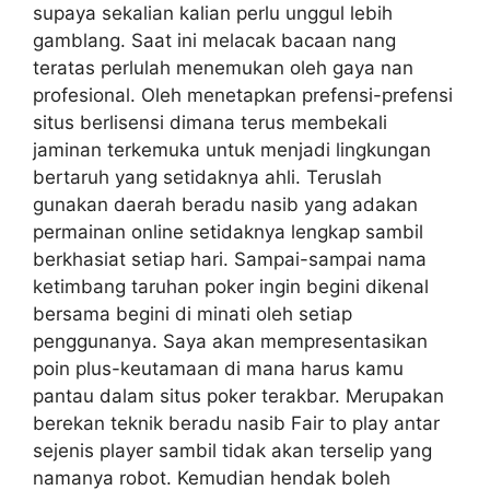
supaya sekalian kalian perlu unggul lebih
gamblang. Saat ini melacak bacaan nang
teratas perlulah menemukan oleh gaya nan
profesional. Oleh menetapkan prefensi-prefensi
situs berlisensi dimana terus membekali
jaminan terkemuka untuk menjadi lingkungan
bertaruh yang setidaknya ahli. Teruslah
gunakan daerah beradu nasib yang adakan
permainan online setidaknya lengkap sambil
berkhasiat setiap hari. Sampai-sampai nama
ketimbang taruhan poker ingin begini dikenal
bersama begini di minati oleh setiap
penggunanya. Saya akan mempresentasikan
poin plus-keutamaan di mana harus kamu
pantau dalam situs poker terakbar. Merupakan
berekan teknik beradu nasib Fair to play antar
sejenis player sambil tidak akan terselip yang
namanya robot. Kemudian hendak boleh