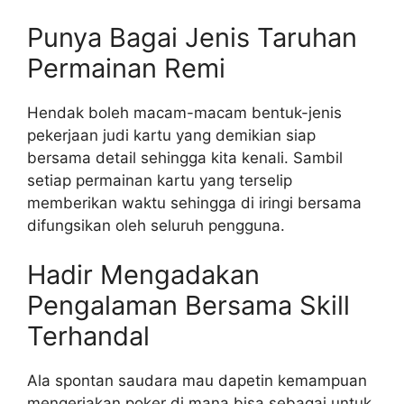
Punya Bagai Jenis Taruhan
Permainan Remi
Hendak boleh macam-macam bentuk-jenis
pekerjaan judi kartu yang demikian siap
bersama detail sehingga kita kenali. Sambil
setiap permainan kartu yang terselip
memberikan waktu sehingga di iringi bersama
difungsikan oleh seluruh pengguna.
Hadir Mengadakan
Pengalaman Bersama Skill
Terhandal
Ala spontan saudara mau dapetin kemampuan
mengerjakan poker di mana bisa sebagai untuk