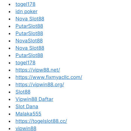
togel178
idn poker
Nova Slot88
PutarSlot88
PutarSlot88
NovaSlot88
Nova Slot88
PutarSlot88
togel178
https://vipw88.net/
https://www.fixmyacllc.com/
https://vipwin88.org/
Slot88
Vipwin88 Daftar
Slot Dana
Malaka555
https://togelslot88.cc/
vipwin88