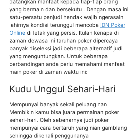
datangkan manfaat kepada tiap-tiap orang
yang bermain dan bersekutu . Dengan masa ini
satu-persatu penjudi hendak wajib ngerasain
lahirnya kondisi terunggul mencoba
IDN Poker
Online
di letak yang persis. Itulah kenapa di
zaman dewasa ini taruhan poker dipercaya
banyak diseleksi jadi beberapa alternatif judi
yang menguntungkan. Untuk beberapa
perbandingan anda perlu memahami manfaat
main poker di zaman waktu ini:
Kudu Unggul Sehari-Hari
Mempunyai banyak sekali peluang nan
Membikin kamu bisa juara permainan poker
sehari-hari. Oleh sebenarnya judi poker
mempunyai cara bertaruh yang nian gamblang
sehingga dikenali penggunanya