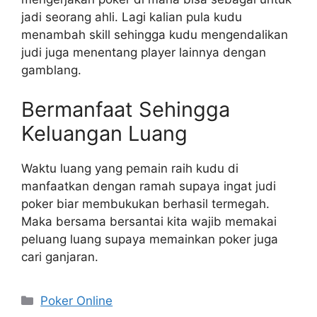
jadi seorang ahli. Lagi kalian pula kudu
menambah skill sehingga kudu mengendalikan
judi juga menentang player lainnya dengan
gamblang.
Bermanfaat Sehingga
Keluangan Luang
Waktu luang yang pemain raih kudu di
manfaatkan dengan ramah supaya ingat judi
poker biar membukukan berhasil termegah.
Maka bersama bersantai kita wajib memakai
peluang luang supaya memainkan poker juga
cari ganjaran.
Kategori
Poker Online