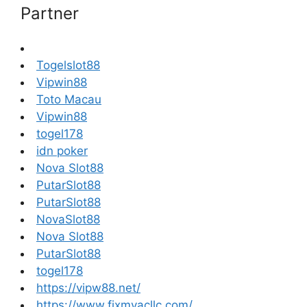
Partner
Togelslot88
Vipwin88
Toto Macau
Vipwin88
togel178
idn poker
Nova Slot88
PutarSlot88
PutarSlot88
NovaSlot88
Nova Slot88
PutarSlot88
togel178
https://vipw88.net/
https://www.fixmyacllc.com/