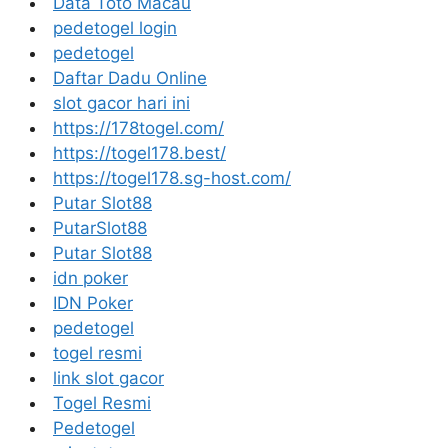
Data Toto Macau
pedetogel login
pedetogel
Daftar Dadu Online
slot gacor hari ini
https://178togel.com/
https://togel178.best/
https://togel178.sg-host.com/
Putar Slot88
PutarSlot88
Putar Slot88
idn poker
IDN Poker
pedetogel
togel resmi
link slot gacor
Togel Resmi
Pedetogel