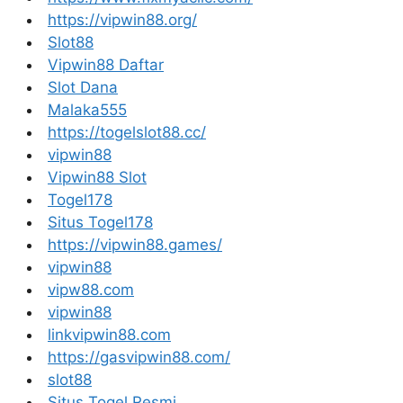
https://vipwin88.org/
Slot88
Vipwin88 Daftar
Slot Dana
Malaka555
https://togelslot88.cc/
vipwin88
Vipwin88 Slot
Togel178
Situs Togel178
https://vipwin88.games/
vipwin88
vipw88.com
vipwin88
linkvipwin88.com
https://gasvipwin88.com/
slot88
Situs Togel Resmi