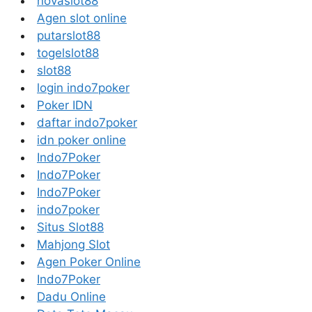
novaslot88
Agen slot online
putarslot88
togelslot88
slot88
login indo7poker
Poker IDN
daftar indo7poker
idn poker online
Indo7Poker
Indo7Poker
Indo7Poker
indo7poker
Situs Slot88
Mahjong Slot
Agen Poker Online
Indo7Poker
Dadu Online