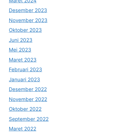
Maret 2024
Desember 2023
November 2023
Oktober 2023
Juni 2023
Mei 2023
Maret 2023
Februari 2023
Januari 2023
Desember 2022
November 2022
Oktober 2022
September 2022
Maret 2022