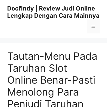
Langsung
Docfindy | Review Judi Online
ke
Lengkap Dengan Cara Mainnya
isi
Menu
Tautan-Menu Pada
Taruhan Slot
Online Benar-Pasti
Menolong Para
Penjudi Taruhan