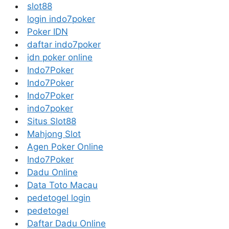
slot88
login indo7poker
Poker IDN
daftar indo7poker
idn poker online
Indo7Poker
Indo7Poker
Indo7Poker
indo7poker
Situs Slot88
Mahjong Slot
Agen Poker Online
Indo7Poker
Dadu Online
Data Toto Macau
pedetogel login
pedetogel
Daftar Dadu Online