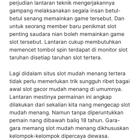
perjudian lantaran teknik mengerjakannya
gampang melaksanakan segala insan betul-
betul senang memainkan game tersebut. Dan
untuk seorang member baru penikmat slot
penting saudara nian boleh memainkan game
slot tersebut. Lantaran cukup membutuhkan
memencet tombol spin terdapat di monitor slot
taruhan disetiap taruhan slot tertera.
Lagi didalam situs slot mudah menang tertera
tidak perlu memerlukan trik sungguh ribet bagai
awal slot gacor mudah menang di umumnya.
Lantaran mestinya permainan ini angkap
dilakukan dari sekalian kita nang mengecap slot
mudah menang. Namun tanpa diperuntukkan
pemain nang dibawah baliq 18 tahun. Gara-
gara memang slot mudah menang dikhususkan
kelompok-kelompok dipercaya dewasa.