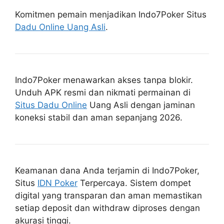
Komitmen pemain menjadikan Indo7Poker Situs
Dadu Online Uang Asli
.
Indo7Poker menawarkan akses tanpa blokir.
Unduh APK resmi dan nikmati permainan di
Situs Dadu Online
Uang Asli dengan jaminan
koneksi stabil dan aman sepanjang 2026.
Keamanan dana Anda terjamin di Indo7Poker,
Situs
IDN Poker
Terpercaya. Sistem dompet
digital yang transparan dan aman memastikan
setiap deposit dan withdraw diproses dengan
akurasi tinggi.