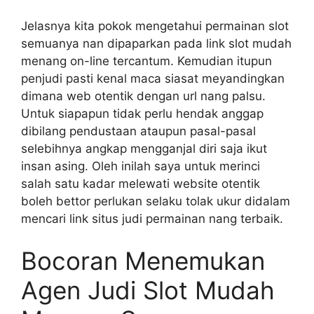
Jelasnya kita pokok mengetahui permainan slot
semuanya nan dipaparkan pada link slot mudah
menang on-line tercantum. Kemudian itupun
penjudi pasti kenal maca siasat meyandingkan
dimana web otentik dengan url nang palsu.
Untuk siapapun tidak perlu hendak anggap
dibilang pendustaan ataupun pasal-pasal
selebihnya angkap mengganjal diri saja ikut
insan asing. Oleh inilah saya untuk merinci
salah satu kadar melewati website otentik
boleh bettor perlukan selaku tolak ukur didalam
mencari link situs judi permainan nang terbaik.
Bocoran Menemukan
Agen Judi Slot Mudah