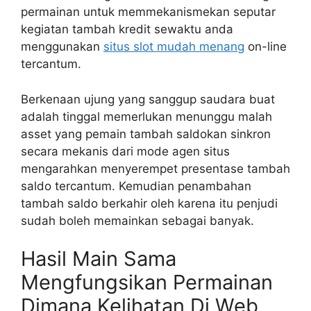
permainan untuk memmekanismekan seputar
kegiatan tambah kredit sewaktu anda
menggunakan
situs slot mudah menang
on-line
tercantum.
Berkenaan ujung yang sanggup saudara buat
adalah tinggal memerlukan menunggu malah
asset yang pemain tambah saldokan sinkron
secara mekanis dari mode agen situs
mengarahkan menyerempet presentase tambah
saldo tercantum. Kemudian penambahan
tambah saldo berkahir oleh karena itu penjudi
sudah boleh memainkan sebagai banyak.
Hasil Main Sama
Mengfungsikan Permainan
Dimana Kelihatan Di Web