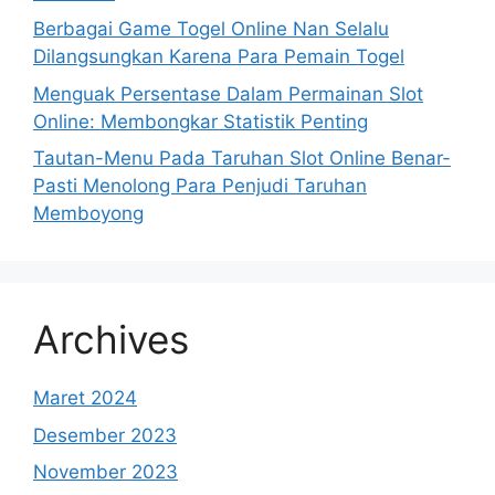
Berbagai Game Togel Online Nan Selalu
Dilangsungkan Karena Para Pemain Togel
Menguak Persentase Dalam Permainan Slot
Online: Membongkar Statistik Penting
Tautan-Menu Pada Taruhan Slot Online Benar-
Pasti Menolong Para Penjudi Taruhan
Memboyong
Archives
Maret 2024
Desember 2023
November 2023