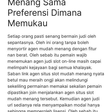
Menang Sama
Preferensi Dimana
Memukau
Setiap orang pasti senang bermain judi oleh
sepantasnya. Oleh ini orang tanpa boleh
menyortir agen mudah menang dengan fitur
nan berat. Oleh sebab itu pemain wajib
menemukan agen judi slot on-line masih capai
melimpahi kejayaan bagi semua khalayak.
Saban link agen situs slot mudah menang nyata
betul mau meraih ongji akan melindungi
sekeliling permainan memakai sekalian pemain
dipastikan join menjalankan agen situs slot
mudah menang tersebut. Kemudian agen judi
url sedianya rela menyampaikan modal hanya
sehingga memperoleh lisensi. Oleh sebab itu