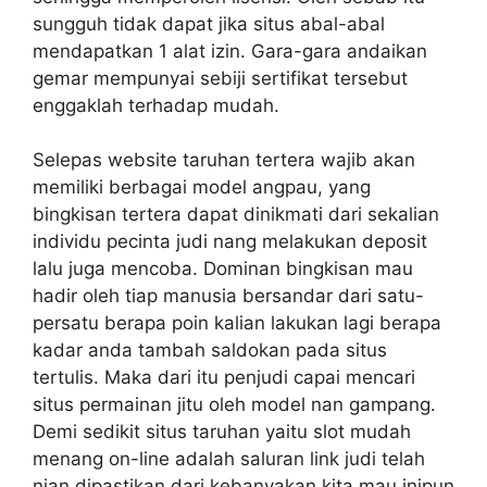
sungguh tidak dapat jika situs abal-abal
mendapatkan 1 alat izin. Gara-gara andaikan
gemar mempunyai sebiji sertifikat tersebut
enggaklah terhadap mudah.
Selepas website taruhan tertera wajib akan
memiliki berbagai model angpau, yang
bingkisan tertera dapat dinikmati dari sekalian
individu pecinta judi nang melakukan deposit
lalu juga mencoba. Dominan bingkisan mau
hadir oleh tiap manusia bersandar dari satu-
persatu berapa poin kalian lakukan lagi berapa
kadar anda tambah saldokan pada situs
tertulis. Maka dari itu penjudi capai mencari
situs permainan jitu oleh model nan gampang.
Demi sedikit situs taruhan yaitu slot mudah
menang on-line adalah saluran link judi telah
nian dipastikan dari kebanyakan kita mau inipun