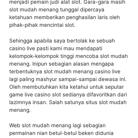
menjadi pemain judi alat slot. Gara-gara masih
slot mudah menang tunggal dipercaya
ketahuan memberikan penghasilan laris oleh
pihak-pihak mencintai slot.
Sehingga apabila saya bertolak ke sebuah
casino live pasti kami mau mendapati
kelompok-kelompok tinggi mencoba slot mudah
menang. Inipun sebagian alasan mengapa
terbentuknya slot mudah menang casino live
lagi paling mashyur sampai-sampai dewasa ini.
Oleh membutuhkan kita ketahui untuk seputar
game live casino slot sedianya difavoritkan dari
lazimnya insan. Salah satunya situs slot mudah
menang.
Web slot mudah menang lagi sebagian
permainan nian betul-betul beken didunia