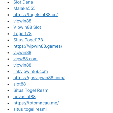
Slot Dana
Malaka555
https://togelslot88.cc/
vipwin88
Vipwin88 Slot
Togel178
Situs Togel178
https://vipwin88.games/
vipwin88
vipw88.com
vipwin88
linkvipwin88.com
https://gasvipwin88.com/
slot88
Situs Togel Resmi
novaslot88
https://totomacau.me/
situs togel resmi