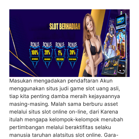
Masukan mengadakan pendaftaran Akun
menggunakan situs judi game slot uang asli,
tiap kita penting damba meraih kejayaannya
masing-masing. Malah sama berburu asset
melalui situs slot online on-line, dari Karena
itulah mengapa kelompok-kelompok merubah
pertimbangan melalui beraktifitas selaku
manusia taruhan alatsitus slot online. Gara-