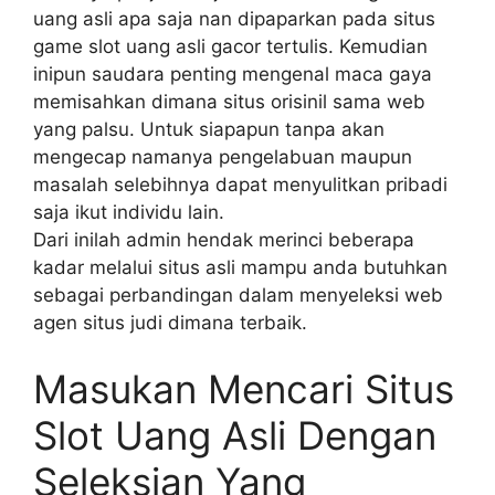
uang asli apa saja nan dipaparkan pada situs
game slot uang asli gacor tertulis. Kemudian
inipun saudara penting mengenal maca gaya
memisahkan dimana situs orisinil sama web
yang palsu. Untuk siapapun tanpa akan
mengecap namanya pengelabuan maupun
masalah selebihnya dapat menyulitkan pribadi
saja ikut individu lain.
Dari inilah admin hendak merinci beberapa
kadar melalui situs asli mampu anda butuhkan
sebagai perbandingan dalam menyeleksi web
agen situs judi dimana terbaik.
Masukan Mencari Situs
Slot Uang Asli Dengan
Seleksian Yang