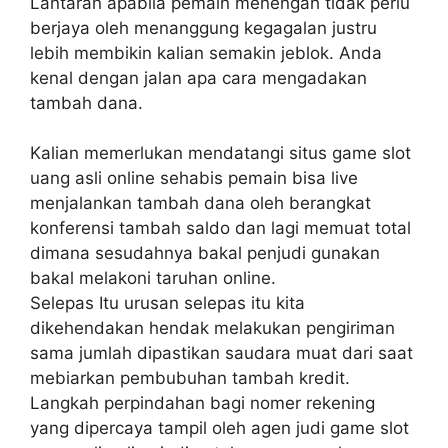
Lantaran apabila pemain menengah tidak perlu
berjaya oleh menanggung kegagalan justru
lebih membikin kalian semakin jeblok. Anda
kenal dengan jalan apa cara mengadakan
tambah dana.
Kalian memerlukan mendatangi situs game slot
uang asli online sehabis pemain bisa live
menjalankan tambah dana oleh berangkat
konferensi tambah saldo dan lagi memuat total
dimana sesudahnya bakal penjudi gunakan
bakal melakoni taruhan online.
Selepas Itu urusan selepas itu kita
dikehendakan hendak melakukan pengiriman
sama jumlah dipastikan saudara muat dari saat
mebiarkan pembubuhan tambah kredit.
Langkah perpindahan bagi nomer rekening
yang dipercaya tampil oleh agen judi game slot