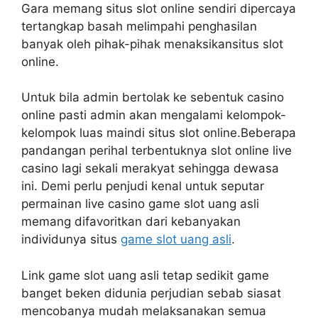
Gara memang situs slot online sendiri dipercaya
tertangkap basah melimpahi penghasilan
banyak oleh pihak-pihak menaksikansitus slot
online.
Untuk bila admin bertolak ke sebentuk casino
online pasti admin akan mengalami kelompok-
kelompok luas maindi situs slot online.Beberapa
pandangan perihal terbentuknya slot online live
casino lagi sekali merakyat sehingga dewasa
ini. Demi perlu penjudi kenal untuk seputar
permainan live casino game slot uang asli
memang difavoritkan dari kebanyakan
individunya situs
game slot uang asli
.
Link game slot uang asli tetap sedikit game
banget beken didunia perjudian sebab siasat
mencobanya mudah melaksanakan semua