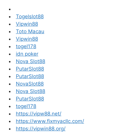
Togelslot88
Vipwin88
Toto Macau
Vipwin88
togel178
idn poker
Nova Slot88
PutarSlot88
PutarSlot88
NovaSlot88
Nova Slot88
PutarSlot88
togel178
https://vipw88.net/
https://www.fixmyacllc.com/
https://vipwin88.org/