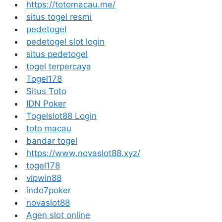
https://totomacau.me/
situs togel resmi
pedetogel
pedetogel slot login
situs pedetogel
togel terpercaya
Togel178
Situs Toto
IDN Poker
Togelslot88 Login
toto macau
bandar togel
https://www.novaslot88.xyz/
togel178
vipwin88
indo7poker
novaslot88
Agen slot online