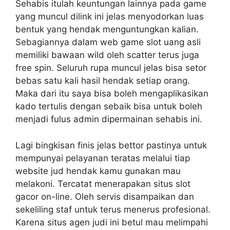
Sehabis itulah keuntungan lainnya pada game
yang muncul dilink ini jelas menyodorkan luas
bentuk yang hendak menguntungkan kalian.
Sebagiannya dalam web game slot uang asli
memiliki bawaan wild oleh scatter terus juga
free spin. Seluruh rupa muncul jelas bisa setor
bebas satu kali hasil hendak setiap orang.
Maka dari itu saya bisa boleh mengaplikasikan
kado tertulis dengan sebaik bisa untuk boleh
menjadi fulus admin dipermainan sehabis ini.
Lagi bingkisan finis jelas bettor pastinya untuk
mempunyai pelayanan teratas melalui tiap
website jud hendak kamu gunakan mau
melakoni. Tercatat menerapakan situs slot
gacor on-line. Oleh servis disampaikan dan
sekeliling staf untuk terus menerus profesional.
Karena situs agen judi ini betul mau melimpahi