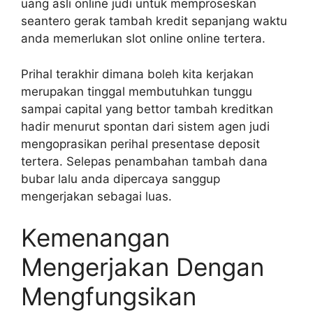
uang asli online judi untuk memproseskan
seantero gerak tambah kredit sepanjang waktu
anda memerlukan slot online online tertera.
Prihal terakhir dimana boleh kita kerjakan
merupakan tinggal membutuhkan tunggu
sampai capital yang bettor tambah kreditkan
hadir menurut spontan dari sistem agen judi
mengoprasikan perihal presentase deposit
tertera. Selepas penambahan tambah dana
bubar lalu anda dipercaya sanggup
mengerjakan sebagai luas.
Kemenangan
Mengerjakan Dengan
Mengfungsikan