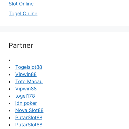
Slot Online
Togel Online
Partner
Togelslot88
Vipwin88
Toto Macau
Vipwin88
togel178
idn poker
Nova Slot88
PutarSlot88
PutarSlot88