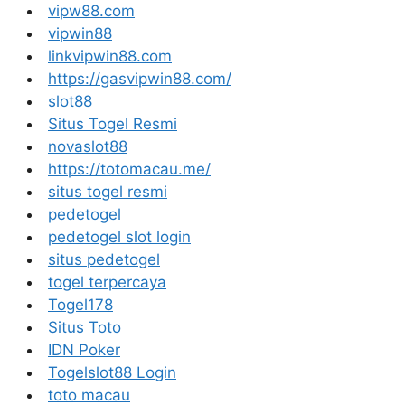
vipw88.com
vipwin88
linkvipwin88.com
https://gasvipwin88.com/
slot88
Situs Togel Resmi
novaslot88
https://totomacau.me/
situs togel resmi
pedetogel
pedetogel slot login
situs pedetogel
togel terpercaya
Togel178
Situs Toto
IDN Poker
Togelslot88 Login
toto macau