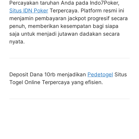
Percayakan taruhan Anda pada Indo7Poker,
Situs IDN Poker
Terpercaya. Platform resmi ini
menjamin pembayaran jackpot progresif secara
penuh, memberikan kesempatan bagi siapa
saja untuk menjadi jutawan dadakan secara
nyata.
Deposit Dana 10rb menjadikan
Pedetogel
Situs
Togel Online Terpercaya yang efisien.