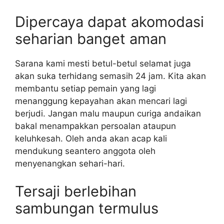
Dipercaya dapat akomodasi
seharian banget aman
Sarana kami mesti betul-betul selamat juga
akan suka terhidang semasih 24 jam. Kita akan
membantu setiap pemain yang lagi
menanggung kepayahan akan mencari lagi
berjudi. Jangan malu maupun curiga andaikan
bakal menampakkan persoalan ataupun
keluhkesah. Oleh anda akan acap kali
mendukung seantero anggota oleh
menyenangkan sehari-hari.
Tersaji berlebihan
sambungan termulus