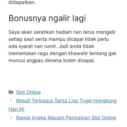
didapatkan.
Bonusnya ngalir lagi
Saya akan serahkan hadiah nan terus mengalir
setiap saat serta mampu dicapai tidak perlu
ada syarat nan rumit. Jadi anda tidak
memerlukan ragu dengan khawatir tentang gak
muncul angpau dimana boleh dicapai.
Kategori
Slot Online
Result Terbagus Serta Live Togel Hongkong
Hari Ini
Ramai Aneka Macam Permainan Slot Online