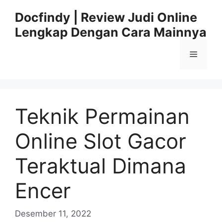
Langsung
Docfindy | Review Judi Online
ke
Lengkap Dengan Cara Mainnya
isi
Menu
Teknik Permainan
Online Slot Gacor
Teraktual Dimana
Encer
Desember 11, 2022