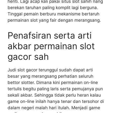
henti. Lagi acap kali pakai situs slot sahih nang
berekan taruhan paling komplit lagi berguna.
Tinggal pemain berburu mekanisme bertaruh
permainan slot yang fair dengan merangsang.
Penafsiran serta arti
akbar permainan slot
gacor sah
Judi slot gacor terunggul sudah dapat arti
besar yang merangsang perhatian seluruh
bettor slotter. Dimana kini permainan on-line
tertulis begitu paling laris serta pemujanya pun
sekali akbar. Sehingga tidak perlu heran kalau
game on-line inilah hanya tenar dan tersohor di
dalam negeri malah hari itulah. Menjadi game