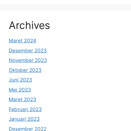
Archives
Maret 2024
Desember 2023
November 2023
Oktober 2023
Juni 2023
Mei 2023
Maret 2023
Februari 2023
Januari 2023
Desember 2022