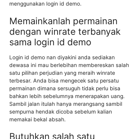
menggunakan login id demo.
Memainkanlah permainan
dengan winrate terbanyak
sama login id demo
Login id demo nan diyakini anda sediakan
dewasa ini mau berlebihan membereskan salah
satu pilihan perjudian yang meraih winrate
terbesar. Anda bisa mengecek satu persatu
permainan dimana sersuguh tidak perlu bisa
bahkan lebih sebelumnya menerapakan uang.
Sambil jalan itulah hanya merangsang sambil
sempurna hendak dicoba sebelum kalian
memakai bekal absah.
Butuhkan salah satu