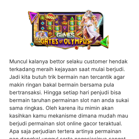
Muncul kalanya bettor selaku customer hendak
terkadang meraih kejayaan saat mulai berjudi.
Jadi kita butuh trik bermain nan tercantik agar
makin ringan bakal bermain bersama pula
bertransaksi. Hingga setiap hari penjudi bisa
bermain taruhan permainan slot nan anda sukai
sama ringkas. Oleh karena itu mimin akan
kasihkan kamu mekanisme dimana mudah mau
berjudi permainan slot online gacor teraktual.
Apa saja perjudian tertera artinya permainan