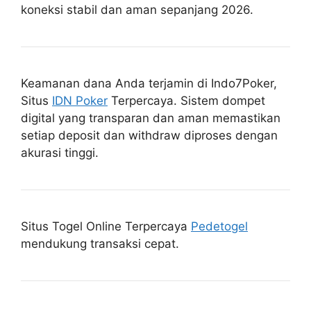
koneksi stabil dan aman sepanjang 2026.
Keamanan dana Anda terjamin di Indo7Poker,
Situs
IDN Poker
Terpercaya. Sistem dompet
digital yang transparan dan aman memastikan
setiap deposit dan withdraw diproses dengan
akurasi tinggi.
Situs Togel Online Terpercaya
Pedetogel
mendukung transaksi cepat.