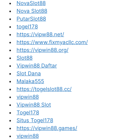
NovaSlot88
Nova Slot88
PutarSlot88
togel178
https://vipw88.net/
https://www.fixmyacllc.com/
https://vipwin88.org/
Slot88
Vipwin88 Daftar
Slot Dana
Malaka555
https://togelslot88.cc/
vipwin88
Vipwin88 Slot
Togel178
Situs Togel178
https://vipwin88.games/
vipwin88