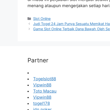
menang ataupun mengerjakan setiap hari
Kategori
Slot Online
Judi Togel 24 Jam Punya Sesuatu Memikat Ha
Game Slot Online Terbaik Dana Bawah Oleh Seb
Partner
Togelslot88
Vipwin88
Toto Macau
Vipwin88
togel178
idn poker