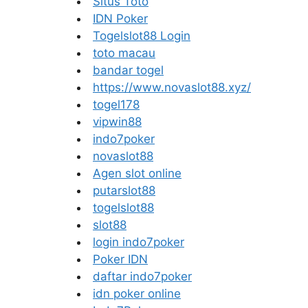
Situs Toto
IDN Poker
Togelslot88 Login
toto macau
bandar togel
https://www.novaslot88.xyz/
togel178
vipwin88
indo7poker
novaslot88
Agen slot online
putarslot88
togelslot88
slot88
login indo7poker
Poker IDN
daftar indo7poker
idn poker online