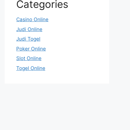
Categories
Casino Online
Judi Online
Judi Togel
Poker Online
Slot Online
Togel Online