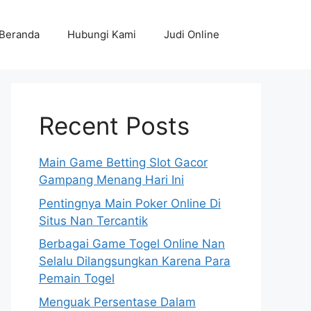
Beranda
Hubungi Kami
Judi Online
Recent Posts
Main Game Betting Slot Gacor
Gampang Menang Hari Ini
Pentingnya Main Poker Online Di
Situs Nan Tercantik
Berbagai Game Togel Online Nan
Selalu Dilangsungkan Karena Para
Pemain Togel
Menguak Persentase Dalam