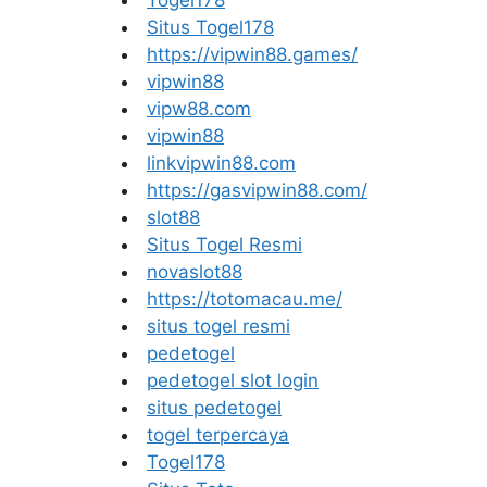
Togel178
Situs Togel178
https://vipwin88.games/
vipwin88
vipw88.com
vipwin88
linkvipwin88.com
https://gasvipwin88.com/
slot88
Situs Togel Resmi
novaslot88
https://totomacau.me/
situs togel resmi
pedetogel
pedetogel slot login
situs pedetogel
togel terpercaya
Togel178