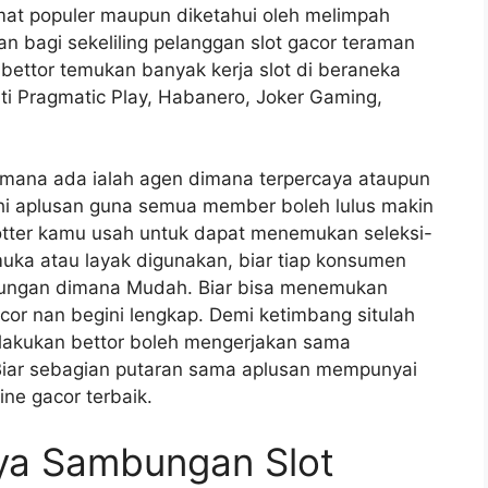
mat populer maupun diketahui oleh melimpah
an bagi sekeliling pelanggan slot gacor teraman
bettor temukan banyak kerja slot di beraneka
rti Pragmatic Play, Habanero, Joker Gaming,
imana ada ialah agen dimana terpercaya ataupun
ahi aplusan guna semua member boleh lulus makin
lotter kamu usah untuk dapat menemukan seleksi-
uka atau layak digunakan, biar tiap konsumen
bungan dimana Mudah. Biar bisa menemukan
acor nan begini lengkap. Demi ketimbang situlah
lakukan bettor boleh mengerjakan sama
 Biar sebagian putaran sama aplusan mempunyai
ine gacor terbaik.
ya Sambungan Slot