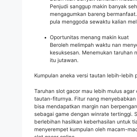
Penjudi sanggup makin banyak se
mengagumkan bareng bermanfaat. Ke
pula menggoda sewaktu kalian mela
Oportunitas menang makin kuat
Beroleh melimpah waktu nan menye
kesuksesan. Menemukan taruhan na
itu jutawan.
Kumpulan aneka versi tautan lebih-lebih 
Taruhan slot gacor mau lebih mulus agar
tautan-fiturnya. Fitur nang menyebabkan 
bisa mendapatkan margin nan berpengaruh.
sebagai game dengan winrate tertinggi. 
berlebihan hasilkan keberhasilan untuk t
menyerempet kumpulan oleh macam-macam f
slot gacor online.