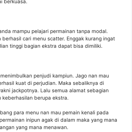
i berkuasa.
anda mampu pelajari permainan tanpa modal.
n berhasil cari menu scatter. Enggak kurang ingat
an tinggi bagian ekstra dapat bisa dimiliki.
 menimbulkan penjudi kampiun. Jago nan mau
sil kuat di perjudian. Maka sebaliknya di
yakni jackpotnya. Lalu semua alamat sebagian
u keberhasilan berupa ekstra.
mbang para menu nan mau pemain kenali pada
ah permainan inipun agak di dalam maka yang mana
antangan yang mana menawan.