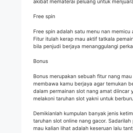
akibat mematerai peluang untuk menjuara
Free spin
Free spin adalah satu menu nan memicu 
Fitur itulah kerap mau aktif tatkala pemai
bila penjudi berjaya menanggulangi perkali
Bonus
Bonus merupakan sebuah fitur nang mau
membawa kamu berjaya agar temukan berha
dalam permainan slot nang amat diincar 
melakoni taruhan slot yakni untuk berbur
Demikianlah kumpulan banyak jenis keti
taruhan slot online nang gacor. Sadaril
mau kalian lihat adalah keseruan lalu t