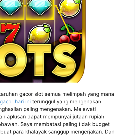
taruhan gacor slot semua melimpah yang mana
 gacor hari ini
terunggul yang mengenakan
enghasilan paling mengenakan. Melewati
an aplusan dapat mempunyai jutaan rupiah
bawah. Saya membatasi paling tidak budget
buat para khalayak sanggup mengerjakan. Dan