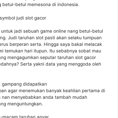
 betul-betul memesona di indonesia.
ymbol judi slot gacor
untuk jadi sebuah game online nang betul-betul
. Judi taruhan slot pasti akan selaku tumpuan
rus berperan serta. Hingga saya bakal melacak
mi temukan hari itupun. Itu sebabnya sobat mau
yang mengagumkan seputar taruhan slot gacor
faedahnya? Serta yakni data yang menggoda oleh
a gampang didapatkan
pan agar menemukan banyak keahlian pertama di
ain nan menyebabkan anda tambah mudah
yang menguntungkan.
m-macam taruhan anyar