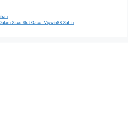
ihan
Dalam Situs Slot Gacor Vipwin88 Sahih