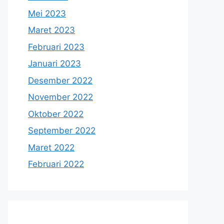
Mei 2023
Maret 2023
Februari 2023
Januari 2023
Desember 2022
November 2022
Oktober 2022
September 2022
Maret 2022
Februari 2022