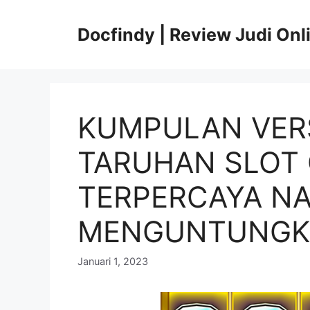
Langsung
ke
Docfindy | Review Judi On
isi
KUMPULAN VER
TARUHAN SLOT
TERPERCAYA N
MENGUNTUNGK
Januari 1, 2023