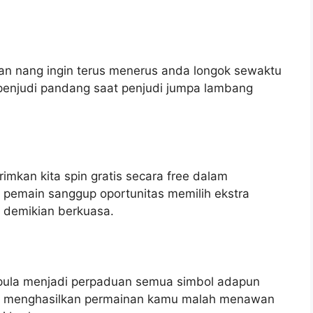
n nang ingin terus menerus anda longok sewaktu
penjudi pandang saat penjudi jumpa lambang
imkan kita spin gratis secara free dalam
in pemain sanggup oportunitas memilih ekstra
a demikian berkuasa.
h pula menjadi perpaduan semua simbol adapun
kal menghasilkan permainan kamu malah menawan