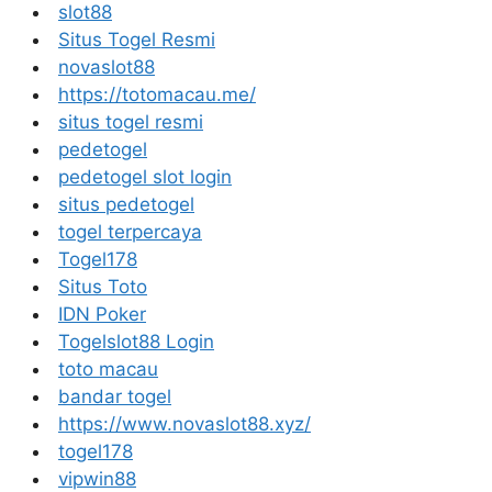
slot88
Situs Togel Resmi
novaslot88
https://totomacau.me/
situs togel resmi
pedetogel
pedetogel slot login
situs pedetogel
togel terpercaya
Togel178
Situs Toto
IDN Poker
Togelslot88 Login
toto macau
bandar togel
https://www.novaslot88.xyz/
togel178
vipwin88