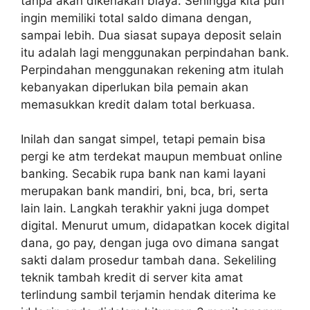
tanpa akan dikenakan biaya. Sehingga kita pun
ingin memiliki total saldo dimana dengan,
sampai lebih. Dua siasat supaya deposit selain
itu adalah lagi menggunakan perpindahan bank.
Perpindahan menggunakan rekening atm itulah
kebanyakan diperlukan bila pemain akan
memasukkan kredit dalam total berkuasa.
Inilah dan sangat simpel, tetapi pemain bisa
pergi ke atm terdekat maupun membuat online
banking. Secabik rupa bank nan kami layani
merupakan bank mandiri, bni, bca, bri, serta
lain lain. Langkah terakhir yakni juga dompet
digital. Menurut umum, didapatkan kocek digital
dana, go pay, dengan juga ovo dimana sangat
sakti dalam prosedur tambah dana. Sekeliling
teknik tambah kredit di server kita amat
terlindung sambil terjamin hendak diterima ke