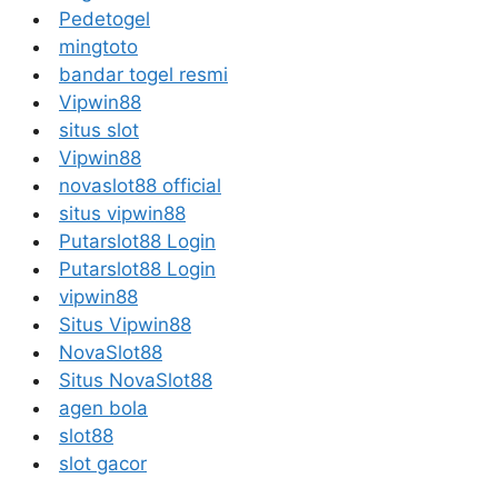
Pedetogel
mingtoto
bandar togel resmi
Vipwin88
situs slot
Vipwin88
novaslot88 official
situs vipwin88
Putarslot88 Login
Putarslot88 Login
vipwin88
Situs Vipwin88
NovaSlot88
Situs NovaSlot88
agen bola
slot88
slot gacor