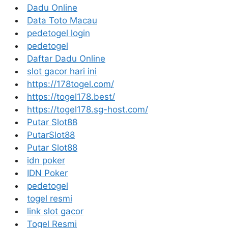
Dadu Online
Data Toto Macau
pedetogel login
pedetogel
Daftar Dadu Online
slot gacor hari ini
https://178togel.com/
https://togel178.best/
https://togel178.sg-host.com/
Putar Slot88
PutarSlot88
Putar Slot88
idn poker
IDN Poker
pedetogel
togel resmi
link slot gacor
Togel Resmi