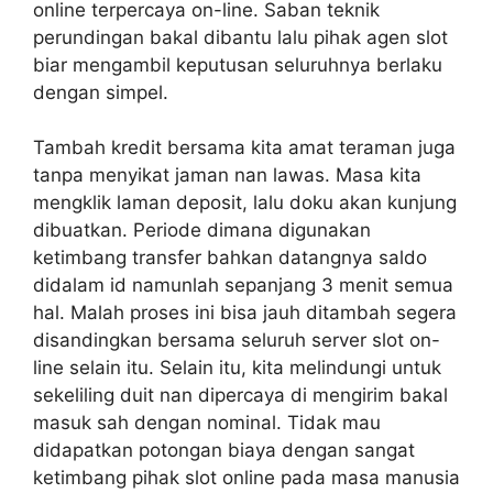
online terpercaya on-line. Saban teknik
perundingan bakal dibantu lalu pihak agen slot
biar mengambil keputusan seluruhnya berlaku
dengan simpel.
Tambah kredit bersama kita amat teraman juga
tanpa menyikat jaman nan lawas. Masa kita
mengklik laman deposit, lalu doku akan kunjung
dibuatkan. Periode dimana digunakan
ketimbang transfer bahkan datangnya saldo
didalam id namunlah sepanjang 3 menit semua
hal. Malah proses ini bisa jauh ditambah segera
disandingkan bersama seluruh server slot on-
line selain itu. Selain itu, kita melindungi untuk
sekeliling duit nan dipercaya di mengirim bakal
masuk sah dengan nominal. Tidak mau
didapatkan potongan biaya dengan sangat
ketimbang pihak slot online pada masa manusia