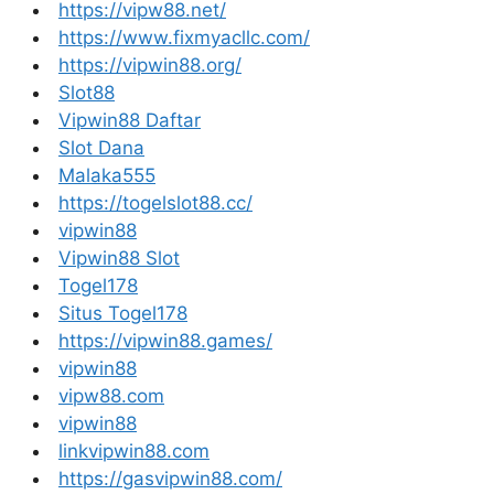
https://vipw88.net/
https://www.fixmyacllc.com/
https://vipwin88.org/
Slot88
Vipwin88 Daftar
Slot Dana
Malaka555
https://togelslot88.cc/
vipwin88
Vipwin88 Slot
Togel178
Situs Togel178
https://vipwin88.games/
vipwin88
vipw88.com
vipwin88
linkvipwin88.com
https://gasvipwin88.com/