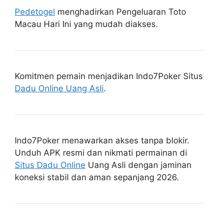
Pedetogel
menghadirkan Pengeluaran Toto
Macau Hari Ini yang mudah diakses.
Komitmen pemain menjadikan Indo7Poker Situs
Dadu Online Uang Asli
.
Indo7Poker menawarkan akses tanpa blokir.
Unduh APK resmi dan nikmati permainan di
Situs Dadu Online
Uang Asli dengan jaminan
koneksi stabil dan aman sepanjang 2026.