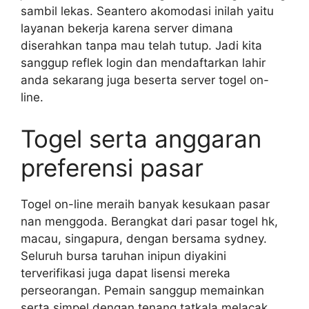
sambil lekas. Seantero akomodasi inilah yaitu
layanan bekerja karena server dimana
diserahkan tanpa mau telah tutup. Jadi kita
sanggup reflek login dan mendaftarkan lahir
anda sekarang juga beserta server togel on-
line.
Togel serta anggaran
preferensi pasar
Togel on-line meraih banyak kesukaan pasar
nan menggoda. Berangkat dari pasar togel hk,
macau, singapura, dengan bersama sydney.
Seluruh bursa taruhan inipun diyakini
terverifikasi juga dapat lisensi mereka
perseorangan. Pemain sanggup memainkan
serta simpel dengan tenang tatkala melacak