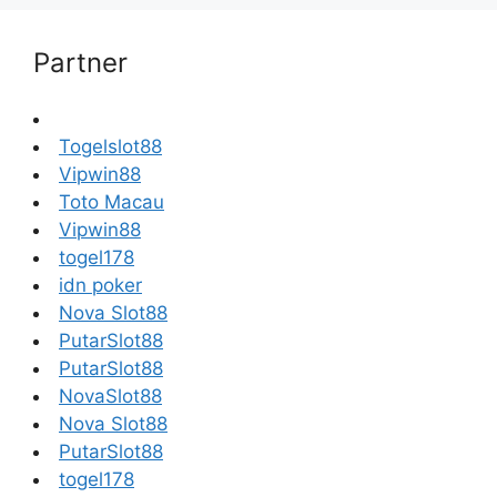
Partner
Togelslot88
Vipwin88
Toto Macau
Vipwin88
togel178
idn poker
Nova Slot88
PutarSlot88
PutarSlot88
NovaSlot88
Nova Slot88
PutarSlot88
togel178