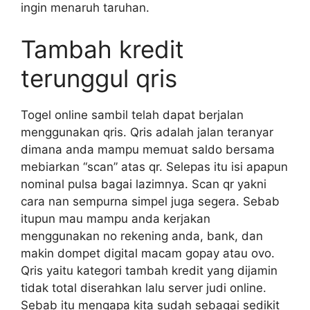
ingin menaruh taruhan.
Tambah kredit
terunggul qris
Togel online sambil telah dapat berjalan
menggunakan qris. Qris adalah jalan teranyar
dimana anda mampu memuat saldo bersama
mebiarkan “scan” atas qr. Selepas itu isi apapun
nominal pulsa bagai lazimnya. Scan qr yakni
cara nan sempurna simpel juga segera. Sebab
itupun mau mampu anda kerjakan
menggunakan no rekening anda, bank, dan
makin dompet digital macam gopay atau ovo.
Qris yaitu kategori tambah kredit yang dijamin
tidak total diserahkan lalu server judi online.
Sebab itu mengapa kita sudah sebagai sedikit