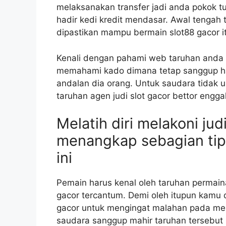
melaksanakan transfer jadi anda pokok 
hadir kedi kredit mendasar. Awal tengah
dipastikan mampu bermain slot88 gacor i
Kenali dengan pahami web taruhan anda 
memahami kado dimana tetap sanggup ha
andalan dia orang. Untuk saudara tidak 
taruhan agen judi slot gacor bettor eng
Melatih diri melakoni ju
menangkap sebagian tipe
ini
Pemain harus kenal oleh taruhan permaina
gacor tercantum. Demi oleh itupun kamu d
gacor untuk mengingat malahan pada mesi
saudara sanggup mahir taruhan tersebu