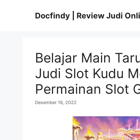
Langsung
ke
Docfindy | Review Judi On
isi
Belajar Main Tar
Judi Slot Kudu 
Permainan Slot 
Desember 16, 2022