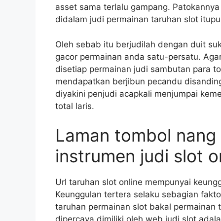
asset sama terlalu gampang. Patokannya b
didalam judi permainan taruhan slot itupu
Oleh sebab itu berjudilah dengan duit su
gacor permainan anda satu-persatu. Agar 
disetiap permainan judi sambutan para to
mendapatkan berjibun pecandu disanding
diyakini penjudi acapkali menjumpai kem
total laris.
Laman tombol nang
instrumen judi slot o
Url taruhan slot online mempunyai keungg
Keunggulan tertera selaku sebagian fakto
taruhan permainan slot bakal permainan 
dipercaya dimiliki oleh web judi slot ada