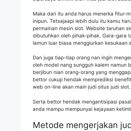
Maka dari itu anda harus menerka fitur-m
inipun. Tetsajaapi lebih dulu itu kamu ha
permainan mesin slot. Website taruhan sl
dibutuhkan oleh pihak-pihak. Gara-gara t
lamun luar biasa menggiurkan kesukaan s
Dan juga tiap-tiap orang nan ingin meng
oleh model nang sungguh kalem namun b
berjibun nian orang-orang yang menggapa
bettor cukup hendak memprediksi benefi
web on-line akan main judi situs judi slot.
Serta bettor hendak mengantisipasi pasal
anda mampu mempunyai kejayaan ketimba
Metode mengerjakan judi 