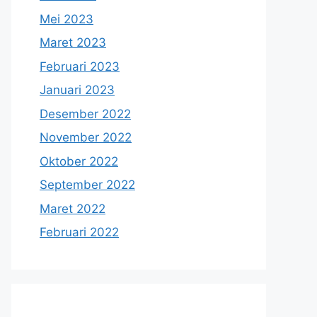
Mei 2023
Maret 2023
Februari 2023
Januari 2023
Desember 2022
November 2022
Oktober 2022
September 2022
Maret 2022
Februari 2022